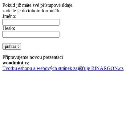
Pokud již máte své přístupové údaje,
zadejte je do tohoto formuláře
Jméno:
Heslo:
přihlásit
Připravujeme novou prezentaci
woodmint.cz
Tvorbu eshopu a webových stránek zajišťuje BINARGON.cz