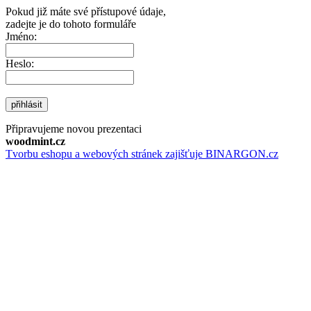
Pokud již máte své přístupové údaje,
zadejte je do tohoto formuláře
Jméno:
Heslo:
přihlásit
Připravujeme novou prezentaci
woodmint.cz
Tvorbu eshopu a webových stránek zajišťuje BINARGON.cz