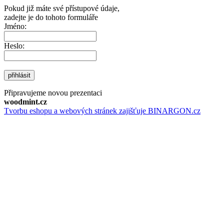
Pokud již máte své přístupové údaje,
zadejte je do tohoto formuláře
Jméno:
Heslo:
přihlásit
Připravujeme novou prezentaci
woodmint.cz
Tvorbu eshopu a webových stránek zajišťuje BINARGON.cz