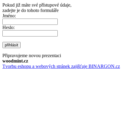
Pokud již máte své přístupové údaje,
zadejte je do tohoto formuláře
Jméno:
Heslo:
přihlásit
Připravujeme novou prezentaci
woodmint.cz
Tvorbu eshopu a webových stránek zajišťuje BINARGON.cz