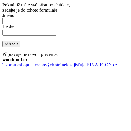
Pokud již máte své přístupové údaje,
zadejte je do tohoto formuláře
Jméno:
Heslo:
přihlásit
Připravujeme novou prezentaci
woodmint.cz
Tvorbu eshopu a webových stránek zajišťuje BINARGON.cz