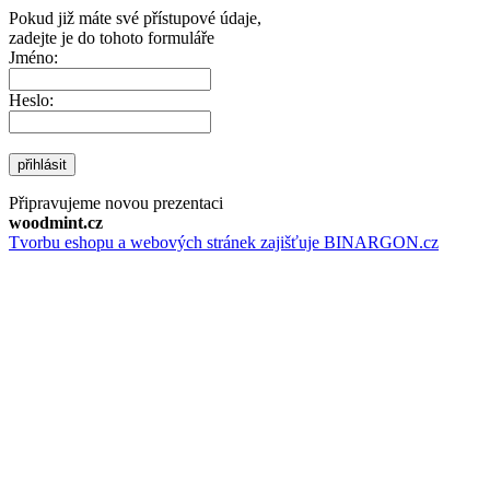
Pokud již máte své přístupové údaje,
zadejte je do tohoto formuláře
Jméno:
Heslo:
přihlásit
Připravujeme novou prezentaci
woodmint.cz
Tvorbu eshopu a webových stránek zajišťuje BINARGON.cz