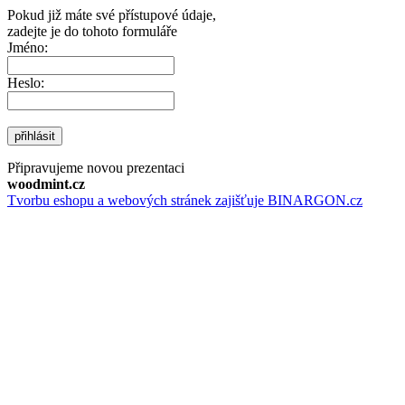
Pokud již máte své přístupové údaje,
zadejte je do tohoto formuláře
Jméno:
Heslo:
přihlásit
Připravujeme novou prezentaci
woodmint.cz
Tvorbu eshopu a webových stránek zajišťuje BINARGON.cz