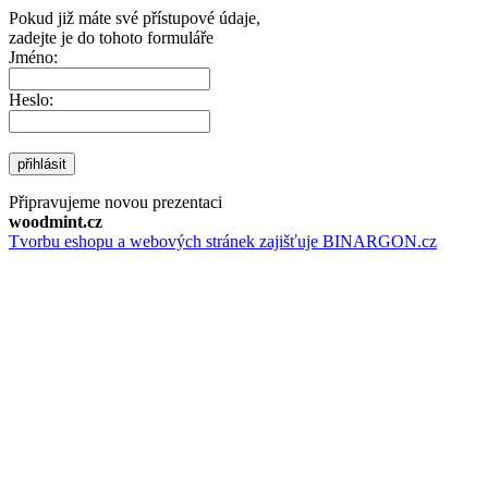
Pokud již máte své přístupové údaje,
zadejte je do tohoto formuláře
Jméno:
Heslo:
přihlásit
Připravujeme novou prezentaci
woodmint.cz
Tvorbu eshopu a webových stránek zajišťuje BINARGON.cz