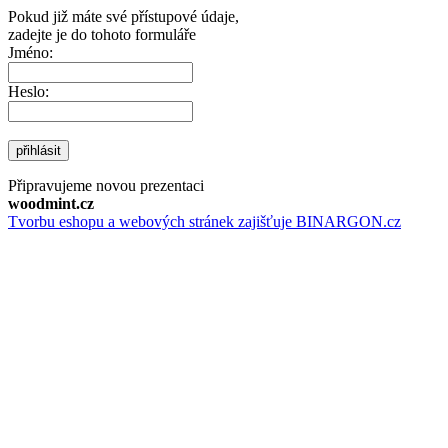
Pokud již máte své přístupové údaje,
zadejte je do tohoto formuláře
Jméno:
Heslo:
přihlásit
Připravujeme novou prezentaci
woodmint.cz
Tvorbu eshopu a webových stránek zajišťuje BINARGON.cz