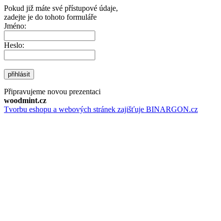
Pokud již máte své přístupové údaje,
zadejte je do tohoto formuláře
Jméno:
Heslo:
přihlásit
Připravujeme novou prezentaci
woodmint.cz
Tvorbu eshopu a webových stránek zajišťuje BINARGON.cz