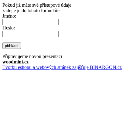
Pokud již máte své přístupové údaje,
zadejte je do tohoto formuláře
Jméno:
Heslo:
přihlásit
Připravujeme novou prezentaci
woodmint.cz
Tvorbu eshopu a webových stránek zajišťuje BINARGON.cz