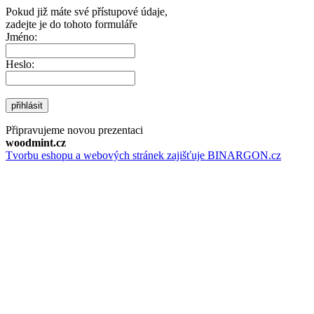
Pokud již máte své přístupové údaje,
zadejte je do tohoto formuláře
Jméno:
Heslo:
přihlásit
Připravujeme novou prezentaci
woodmint.cz
Tvorbu eshopu a webových stránek zajišťuje BINARGON.cz