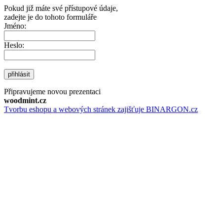
Pokud již máte své přístupové údaje,
zadejte je do tohoto formuláře
Jméno:
Heslo:
přihlásit
Připravujeme novou prezentaci
woodmint.cz
Tvorbu eshopu a webových stránek zajišťuje BINARGON.cz