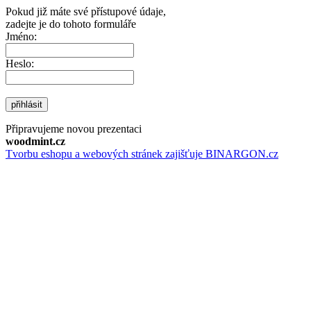
Pokud již máte své přístupové údaje,
zadejte je do tohoto formuláře
Jméno:
Heslo:
přihlásit
Připravujeme novou prezentaci
woodmint.cz
Tvorbu eshopu a webových stránek zajišťuje BINARGON.cz