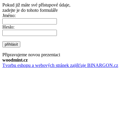
Pokud již máte své přístupové údaje,
zadejte je do tohoto formuláře
Jméno:
Heslo:
přihlásit
Připravujeme novou prezentaci
woodmint.cz
Tvorbu eshopu a webových stránek zajišťuje BINARGON.cz