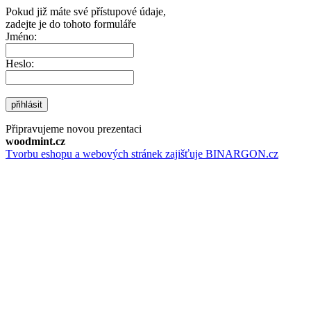
Pokud již máte své přístupové údaje,
zadejte je do tohoto formuláře
Jméno:
Heslo:
přihlásit
Připravujeme novou prezentaci
woodmint.cz
Tvorbu eshopu a webových stránek zajišťuje BINARGON.cz