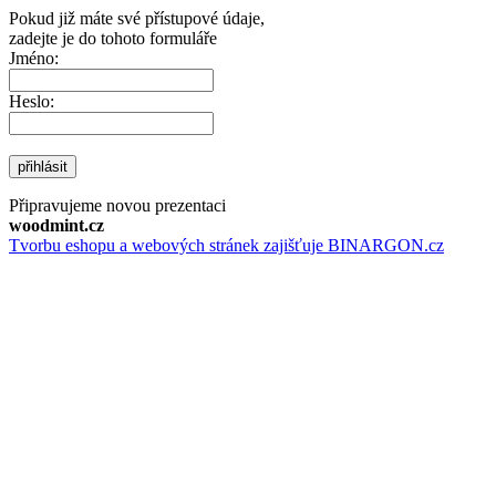
Pokud již máte své přístupové údaje,
zadejte je do tohoto formuláře
Jméno:
Heslo:
přihlásit
Připravujeme novou prezentaci
woodmint.cz
Tvorbu eshopu a webových stránek zajišťuje BINARGON.cz