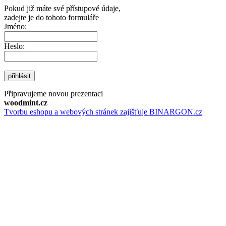
Pokud již máte své přístupové údaje,
zadejte je do tohoto formuláře
Jméno:
Heslo:
přihlásit
Připravujeme novou prezentaci
woodmint.cz
Tvorbu eshopu a webových stránek zajišťuje BINARGON.cz