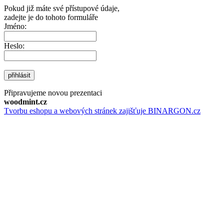
Pokud již máte své přístupové údaje,
zadejte je do tohoto formuláře
Jméno:
Heslo:
přihlásit
Připravujeme novou prezentaci
woodmint.cz
Tvorbu eshopu a webových stránek zajišťuje BINARGON.cz