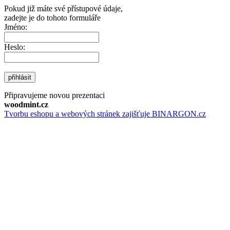
Pokud již máte své přístupové údaje,
zadejte je do tohoto formuláře
Jméno:
Heslo:
přihlásit
Připravujeme novou prezentaci
woodmint.cz
Tvorbu eshopu a webových stránek zajišťuje BINARGON.cz