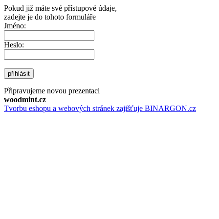
Pokud již máte své přístupové údaje,
zadejte je do tohoto formuláře
Jméno:
Heslo:
přihlásit
Připravujeme novou prezentaci
woodmint.cz
Tvorbu eshopu a webových stránek zajišťuje BINARGON.cz