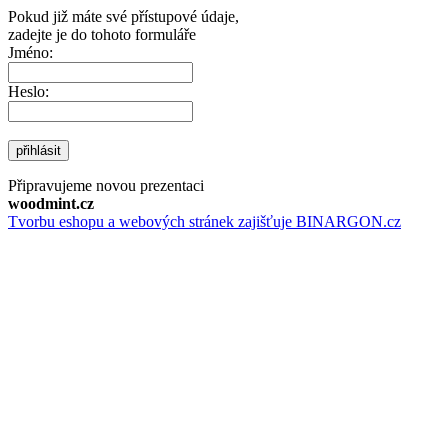
Pokud již máte své přístupové údaje,
zadejte je do tohoto formuláře
Jméno:
Heslo:
přihlásit
Připravujeme novou prezentaci
woodmint.cz
Tvorbu eshopu a webových stránek zajišťuje BINARGON.cz