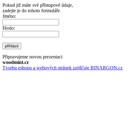
Pokud již máte své přístupové údaje,
zadejte je do tohoto formuláře
Jméno:
Heslo:
přihlásit
Připravujeme novou prezentaci
woodmint.cz
Tvorbu eshopu a webových stránek zajišťuje BINARGON.cz