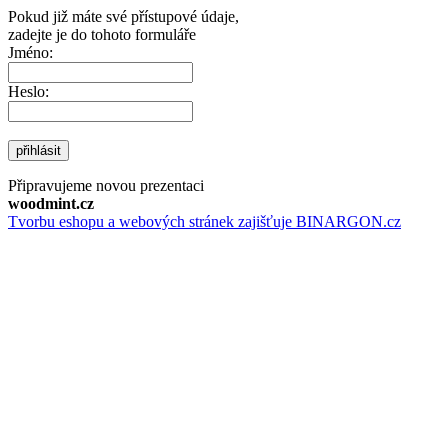
Pokud již máte své přístupové údaje,
zadejte je do tohoto formuláře
Jméno:
Heslo:
přihlásit
Připravujeme novou prezentaci
woodmint.cz
Tvorbu eshopu a webových stránek zajišťuje BINARGON.cz