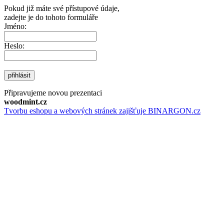
Pokud již máte své přístupové údaje,
zadejte je do tohoto formuláře
Jméno:
Heslo:
přihlásit
Připravujeme novou prezentaci
woodmint.cz
Tvorbu eshopu a webových stránek zajišťuje BINARGON.cz