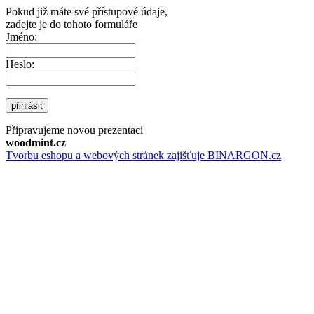
Pokud již máte své přístupové údaje,
zadejte je do tohoto formuláře
Jméno:
Heslo:
přihlásit
Připravujeme novou prezentaci
woodmint.cz
Tvorbu eshopu a webových stránek zajišťuje BINARGON.cz