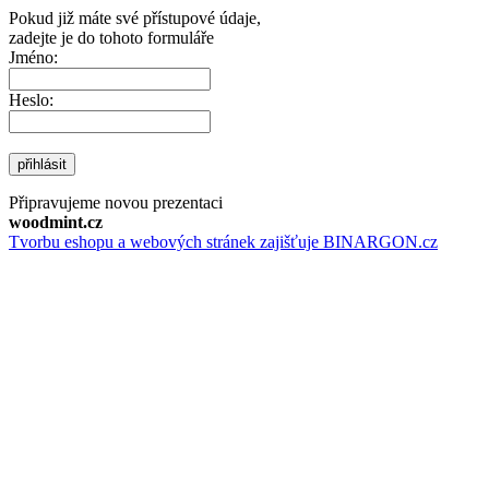
Pokud již máte své přístupové údaje,
zadejte je do tohoto formuláře
Jméno:
Heslo:
přihlásit
Připravujeme novou prezentaci
woodmint.cz
Tvorbu eshopu a webových stránek zajišťuje BINARGON.cz