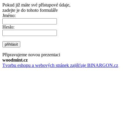
Pokud již máte své přístupové údaje,
zadejte je do tohoto formuláře
Jméno:
Heslo:
přihlásit
Připravujeme novou prezentaci
woodmint.cz
Tvorbu eshopu a webových stránek zajišťuje BINARGON.cz