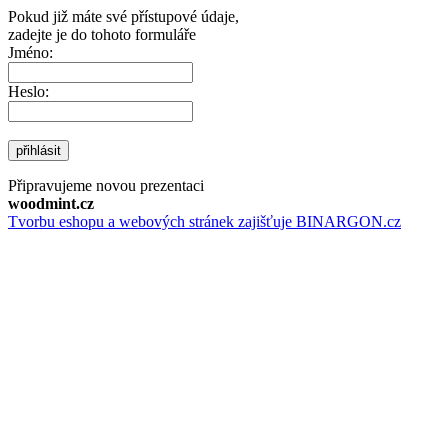
Pokud již máte své přístupové údaje,
zadejte je do tohoto formuláře
Jméno:
Heslo:
přihlásit
Připravujeme novou prezentaci
woodmint.cz
Tvorbu eshopu a webových stránek zajišťuje BINARGON.cz