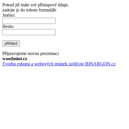
Pokud již máte své přístupové údaje,
zadejte je do tohoto formuláře
Jméno:
Heslo:
přihlásit
Připravujeme novou prezentaci
woodmint.cz
Tvorbu eshopu a webových stránek zajišťuje BINARGON.cz