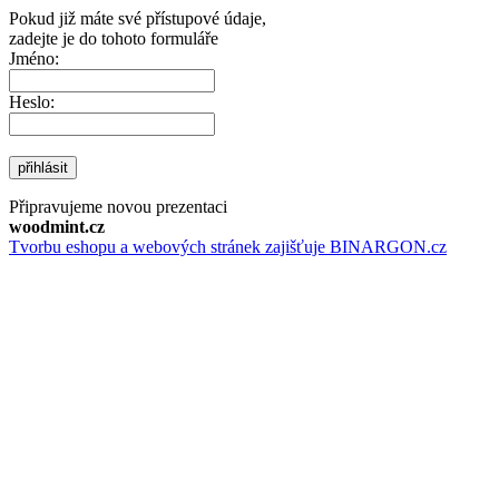
Pokud již máte své přístupové údaje,
zadejte je do tohoto formuláře
Jméno:
Heslo:
přihlásit
Připravujeme novou prezentaci
woodmint.cz
Tvorbu eshopu a webových stránek zajišťuje BINARGON.cz