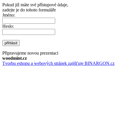
Pokud již máte své přístupové údaje,
zadejte je do tohoto formuláře
Jméno:
Heslo:
přihlásit
Připravujeme novou prezentaci
woodmint.cz
Tvorbu eshopu a webových stránek zajišťuje BINARGON.cz