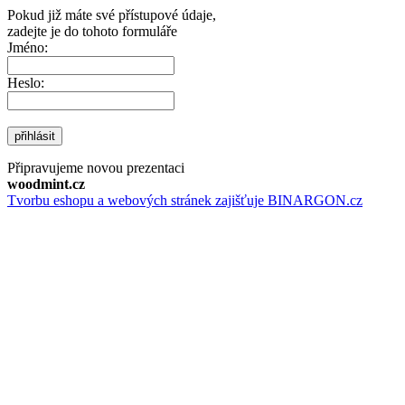
Pokud již máte své přístupové údaje,
zadejte je do tohoto formuláře
Jméno:
Heslo:
přihlásit
Připravujeme novou prezentaci
woodmint.cz
Tvorbu eshopu a webových stránek zajišťuje BINARGON.cz