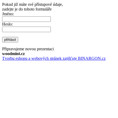
Pokud již máte své přístupové údaje,
zadejte je do tohoto formuláře
Jméno:
Heslo:
přihlásit
Připravujeme novou prezentaci
woodmint.cz
Tvorbu eshopu a webových stránek zajišťuje BINARGON.cz