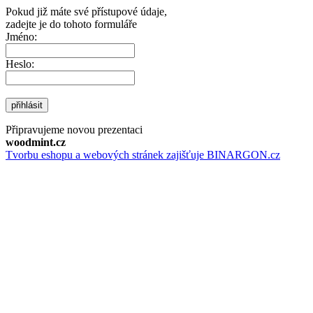
Pokud již máte své přístupové údaje,
zadejte je do tohoto formuláře
Jméno:
Heslo:
přihlásit
Připravujeme novou prezentaci
woodmint.cz
Tvorbu eshopu a webových stránek zajišťuje BINARGON.cz