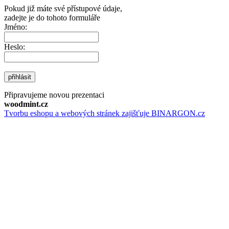
Pokud již máte své přístupové údaje,
zadejte je do tohoto formuláře
Jméno:
Heslo:
přihlásit
Připravujeme novou prezentaci
woodmint.cz
Tvorbu eshopu a webových stránek zajišťuje BINARGON.cz