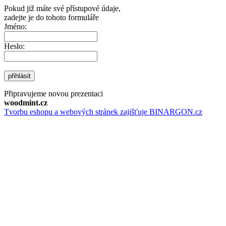
Pokud již máte své přístupové údaje,
zadejte je do tohoto formuláře
Jméno:
Heslo:
přihlásit
Připravujeme novou prezentaci
woodmint.cz
Tvorbu eshopu a webových stránek zajišťuje BINARGON.cz