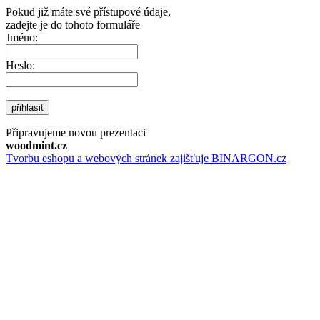
Pokud již máte své přístupové údaje,
zadejte je do tohoto formuláře
Jméno:
Heslo:
přihlásit
Připravujeme novou prezentaci
woodmint.cz
Tvorbu eshopu a webových stránek zajišťuje BINARGON.cz