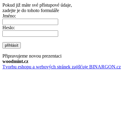
Pokud již máte své přístupové údaje,
zadejte je do tohoto formuláře
Jméno:
Heslo:
přihlásit
Připravujeme novou prezentaci
woodmint.cz
Tvorbu eshopu a webových stránek zajišťuje BINARGON.cz