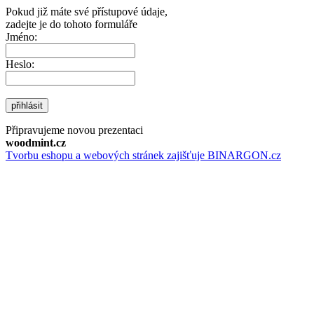
Pokud již máte své přístupové údaje,
zadejte je do tohoto formuláře
Jméno:
Heslo:
přihlásit
Připravujeme novou prezentaci
woodmint.cz
Tvorbu eshopu a webových stránek zajišťuje BINARGON.cz