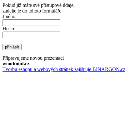
Pokud již máte své přístupové údaje,
zadejte je do tohoto formuláře
Jméno:
Heslo:
přihlásit
Připravujeme novou prezentaci
woodmint.cz
Tvorbu eshopu a webových stránek zajišťuje BINARGON.cz