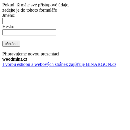
Pokud již máte své přístupové údaje,
zadejte je do tohoto formuláře
Jméno:
Heslo:
přihlásit
Připravujeme novou prezentaci
woodmint.cz
Tvorbu eshopu a webových stránek zajišťuje BINARGON.cz