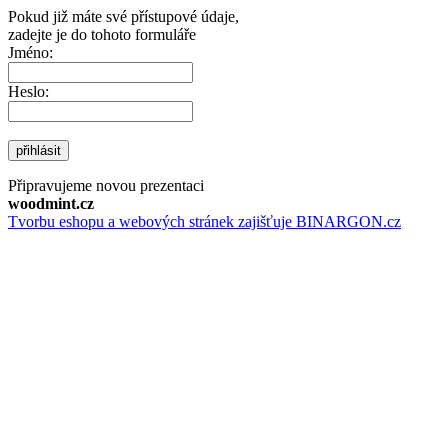
Pokud již máte své přístupové údaje,
zadejte je do tohoto formuláře
Jméno:
Heslo:
přihlásit
Připravujeme novou prezentaci
woodmint.cz
Tvorbu eshopu a webových stránek zajišťuje BINARGON.cz