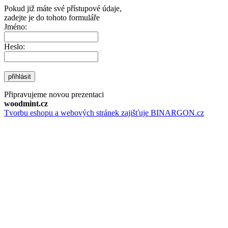
Pokud již máte své přístupové údaje,
zadejte je do tohoto formuláře
Jméno:
Heslo:
přihlásit
Připravujeme novou prezentaci
woodmint.cz
Tvorbu eshopu a webových stránek zajišťuje BINARGON.cz