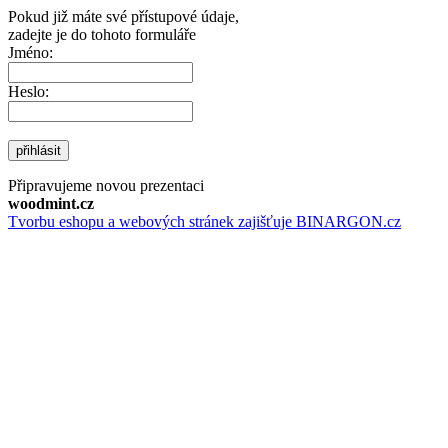
Pokud již máte své přístupové údaje,
zadejte je do tohoto formuláře
Jméno:
Heslo:
přihlásit
Připravujeme novou prezentaci
woodmint.cz
Tvorbu eshopu a webových stránek zajišťuje BINARGON.cz