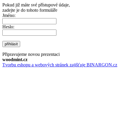
Pokud již máte své přístupové údaje,
zadejte je do tohoto formuláře
Jméno:
Heslo:
přihlásit
Připravujeme novou prezentaci
woodmint.cz
Tvorbu eshopu a webových stránek zajišťuje BINARGON.cz