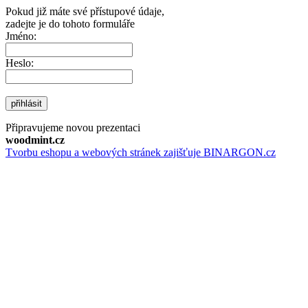
Pokud již máte své přístupové údaje,
zadejte je do tohoto formuláře
Jméno:
Heslo:
přihlásit
Připravujeme novou prezentaci
woodmint.cz
Tvorbu eshopu a webových stránek zajišťuje BINARGON.cz