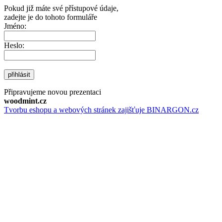
Pokud již máte své přístupové údaje,
zadejte je do tohoto formuláře
Jméno:
Heslo:
přihlásit
Připravujeme novou prezentaci
woodmint.cz
Tvorbu eshopu a webových stránek zajišťuje BINARGON.cz