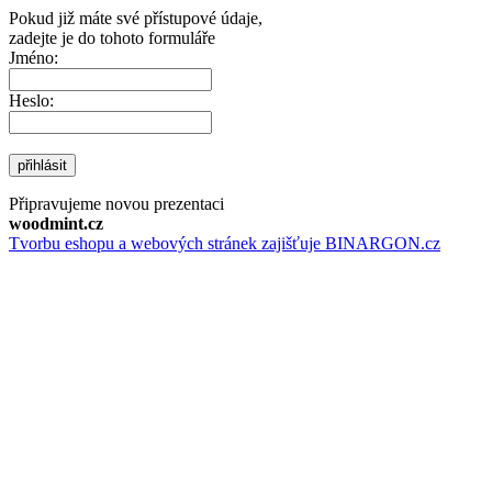
Pokud již máte své přístupové údaje,
zadejte je do tohoto formuláře
Jméno:
Heslo:
přihlásit
Připravujeme novou prezentaci
woodmint.cz
Tvorbu eshopu a webových stránek zajišťuje BINARGON.cz