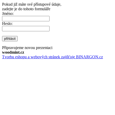
Pokud již máte své přístupové údaje,
zadejte je do tohoto formuláře
Jméno:
Heslo:
přihlásit
Připravujeme novou prezentaci
woodmint.cz
Tvorbu eshopu a webových stránek zajišťuje BINARGON.cz